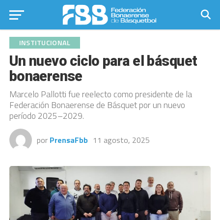
INSTITUCIONAL
Un nuevo ciclo para el básquet
bonaerense
Marcelo Pallotti fue reelecto como presidente de la
Federación Bonaerense de Básquet por un nuevo
período 2025–2029.
por
PrensaFbb
11 agosto, 2025